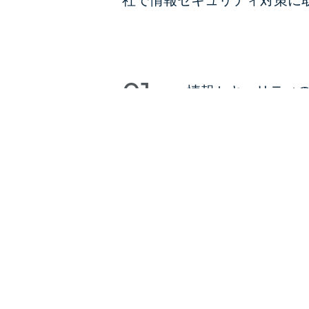
01
情報セキュリティ
当社は、個人情報
情報システムを含
し、各種脅威から
のために法令等を
扱いを考慮し、お
保します。
02
取締役会・経営陣
当社は、取締役会